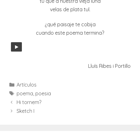
tú que a nuestra vieja luna
velas de plata tul.
¿qué paisaje te cobija
cuando este poema termina?
Lluís Ribes i Portillo
Categories
Artículos
Etiquetes
poema
,
poesia
Hi tornem?
Sketch I