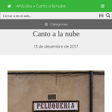
Artículos
»
Canto a la nube
Vés
Categories
al
Canto a la nube
contingut
13 de desembre de 2017