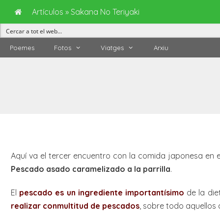
Artículos
»
Sakana No Teriyaki
Vés
Poemes
Fotos
Viatges
Arxiu
al
contingut
Aquí va el tercer encuentro con la comida japonesa en e
Pescado asado caramelizado a la parrilla
.
El
pescado es un ingrediente importantísimo
de la die
realizar conmultitud de pescados
, sobre todo aquellos