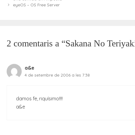
eyeOS – OS Free Server
2 comentaris a “Sakana No Teriyak
a&e
4 de setembre de 2006 a les 7:38
damos fe, riquísimo!!!!
a&e