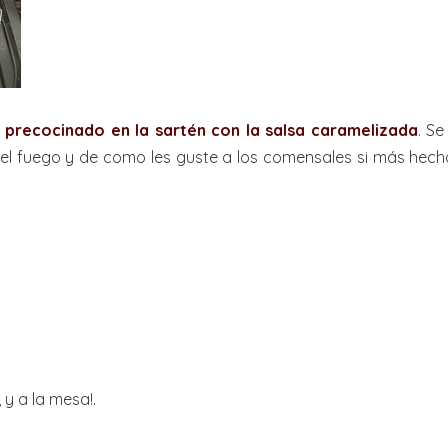
 precocinado en la sartén con la salsa caramelizada
. S
l fuego y de como les guste a los comensales si más hecho
y a la mesa!.