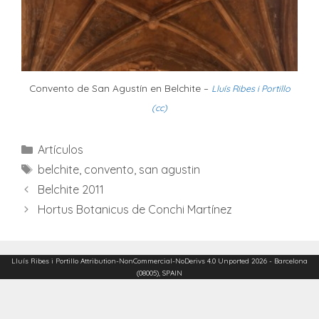
Convento de San Agustín en Belchite –
Lluís Ribes i Portillo
(cc)
Categories
Artículos
Etiquetes
belchite
,
convento
,
san agustin
Belchite 2011
Hortus Botanicus de Conchi Martínez
Lluís Ribes i Portillo
Attribution-NonCommercial-NoDerivs 4.0 Unported
2026 - Barcelona
(08005), SPAIN