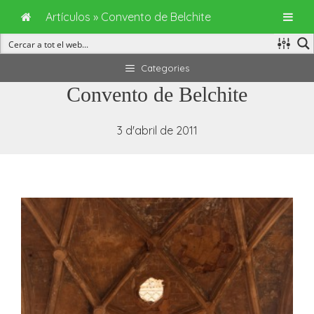
Artículos
»
Convento de Belchite
Vés
Categories
al
Convento de Belchite
contingut
3 d'abril de 2011