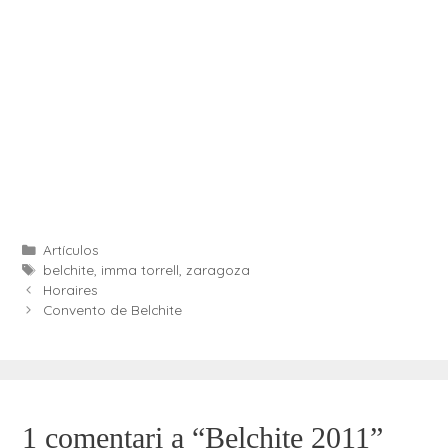
Categories
Artículos
Etiquetes
belchite
,
imma torrell
,
zaragoza
Horaires
Convento de Belchite
1 comentari a “Belchite 2011”