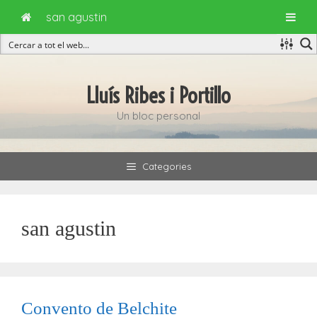
san agustin
Vés
al
Lluís Ribes i Portillo
contingut
Un bloc personal
Categories
san agustin
Convento de Belchite