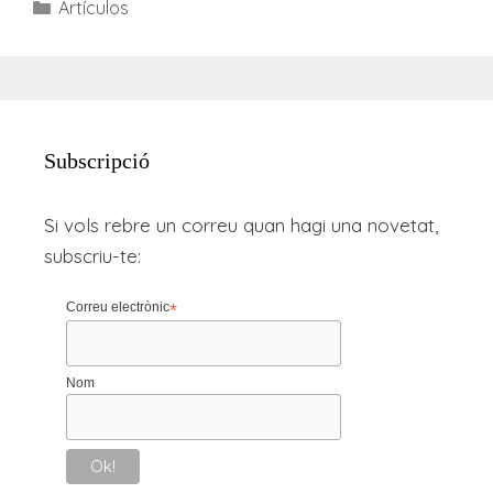
Categories
Artículos
Subscripció
Si vols rebre un correu quan hagi una novetat,
subscriu-te:
Correu electrònic
*
Nom