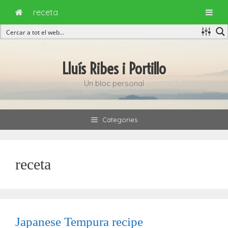
receta
Vés
al
Lluís Ribes i Portillo
contingut
Un bloc personal
Categories
receta
Japanese Tempura recipe