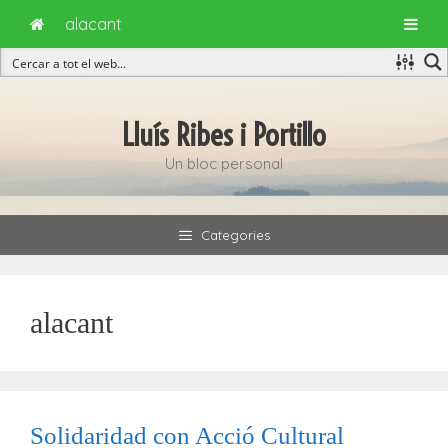
alacant
Vés
al
Lluís Ribes i Portillo
contingut
Un bloc personal
Categories
alacant
Solidaridad con Acció Cultural