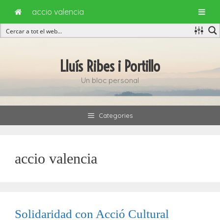
accio valencia
Vés
al
Lluís Ribes i Portillo
contingut
Un bloc personal
Categories
accio valencia
Solidaridad con Acció Cultural