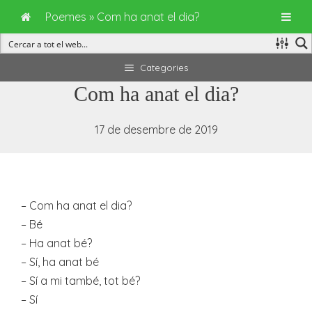
Poemes
»
Com ha anat el dia?
Vés
Categories
al
Com ha anat el dia?
contingut
17 de desembre de 2019
– Com ha anat el dia?
– Bé
– Ha anat bé?
– Sí, ha anat bé
– Sí a mi també, tot bé?
– Sí