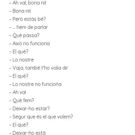
– Ah val, bona nit
– Bona nit
– Però estàs bé?
– … hem de parlar
– Què passa?
– Això no funciona
– El què?
– Lo nostre
– Vaja, també t’ho volia dir
– El què?
– Lo nostre no funciona
– Ah val
– Què fem?
– Deixar-ho estar?
– Segur que és el que volem?
– El què?
– Deixar-ho està