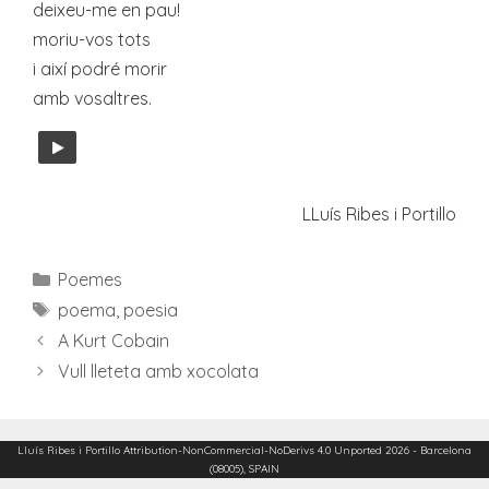
deixeu-me en pau!
moriu-vos tots
i així podré morir
amb vosaltres.
LLuís Ribes i Portillo
Categories
Poemes
Etiquetes
poema
,
poesia
A Kurt Cobain
Vull lleteta amb xocolata
Lluís Ribes i Portillo
Attribution-NonCommercial-NoDerivs 4.0 Unported
2026 - Barcelona
(08005), SPAIN