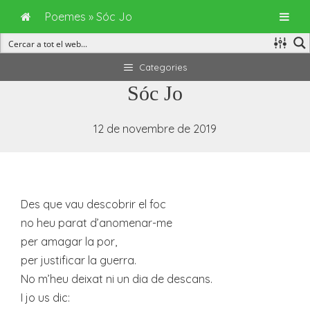
Poemes
»
Sóc Jo
Vés
Categories
al
Sóc Jo
contingut
12 de novembre de 2019
Des que vau descobrir el foc
no heu parat d’anomenar-me
per amagar la por,
per justificar la guerra.
No m’heu deixat ni un dia de descans.
I jo us dic: