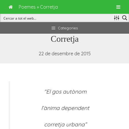
Poemes
»
Corretja
Vés
Categories
al
Corretja
contingut
22 de desembre de 2015
“El gos autònom
l’ànima dependent
corretja urbana”