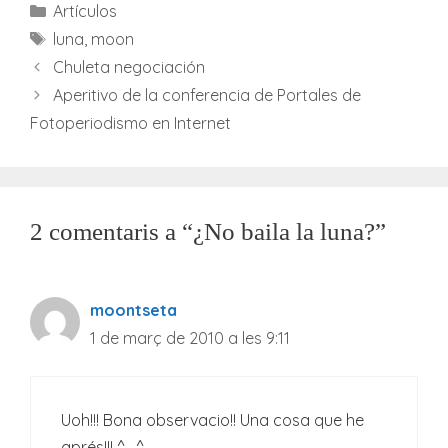
Categories
Artículos
Etiquetes
luna
,
moon
Chuleta negociación
Aperitivo de la conferencia de Portales de
Fotoperiodismo en Internet
2 comentaris a “¿No baila la luna?”
moontseta
1 de març de 2010 a les 9:11
Uoh!!! Bona observacio!! Una cosa que he
aprés!!! ^_^