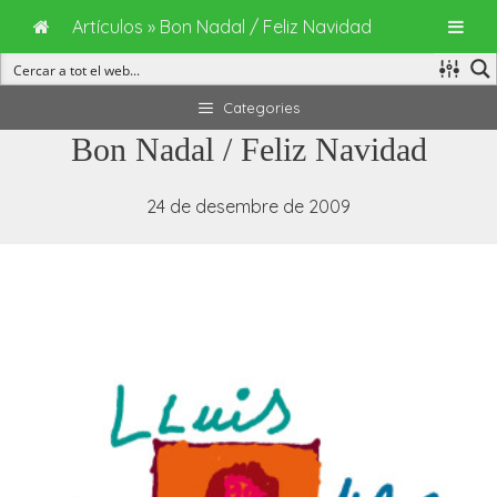
Artículos
»
Bon Nadal / Feliz Navidad
Vés
Categories
al
Bon Nadal / Feliz Navidad
contingut
24 de desembre de 2009