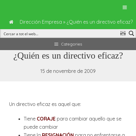
Dirección Empresa
»
¿Quién es un directivo eficaz?
Vés
Categories
al
¿Quién es un directivo eficaz?
contingut
15 de novembre de 2009
Un directivo eficaz es aquel que:
Tiene
CORAJE
para cambiar aquello que se
puede cambiar
Tiene la
RESIGNACIÓN
para no enfrentarse a