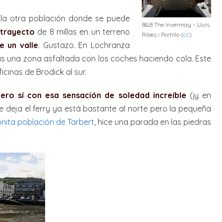
la otra población donde se puede
B&B The Invermay – Lluís
n trayecto
de 8 millas en un terreno
Ribes i Portillo (
cc
)
e un valle
. Gustazo. En Lochranza
as una zona asfaltada con los coches haciendo cola. Este
ficinas de Brodick al sur.
ero sí con esa sensación de soledad increíble
(¡y en
te deja el ferry ya está bastante al norte pero la pequeña
nita población de Tarbert
, hice una parada en las piedras