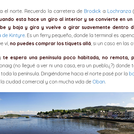
ia el norte. Recuerdo la carretera de
Brodick
a
Lochranza
(
uando esta hace un giro al interior y se convierte en u
be y baja y gira y vuelve a girar suavemente dentro d
a de Kintyre
. Es un ferry pequeño, donde la terminal es apen
e ví,
no puedes comprar los tiquets allá
, si un caso en las o
ry
te espera una península poco habitada, no remota, p
aonaig (no llegué a ver ni una casa, era un pueblo¿?) donde 
 toda la península. Dirigiéndome hacia el norte pasé por la
bo
 la ciudad comercial y con mucha vida de
Oban
.