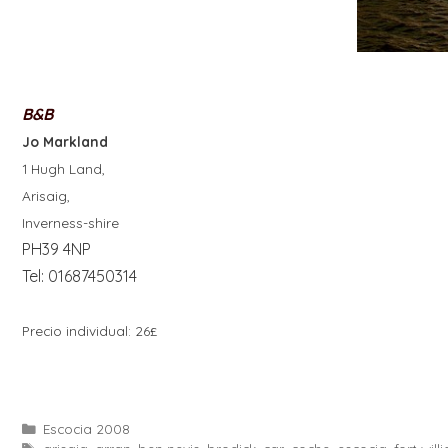
B&B
Jo Markland
1 Hugh Land,
Arisaig,
Inverness-shire
PH39 4NP
Tel: 01687450314
Precio individual: 26
£
Categories
Escocia 2008
Etiquetes