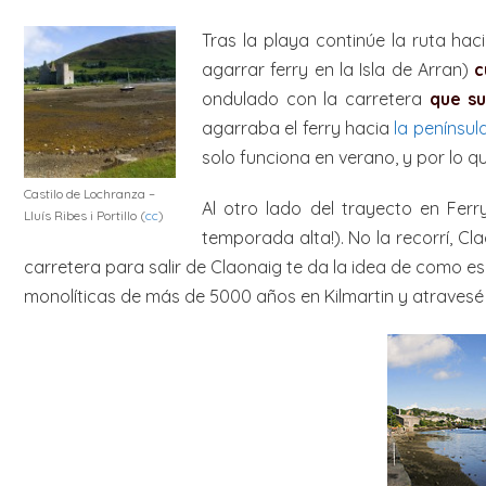
Tras la playa continúe la ruta hac
agarrar ferry en la Isla de Arran)
c
ondulado con la carretera
que su
agarraba el ferry hacia
la penínsul
solo funciona en verano, y por lo qu
Castilo de Lochranza –
Al otro lado del trayecto en Fer
Lluís Ribes i Portillo (
cc
)
temporada alta!). No la recorrí, Cl
carretera para salir de Claonaig te da la idea de como es
monolíticas de más de 5000 años en Kilmartin y atravesé