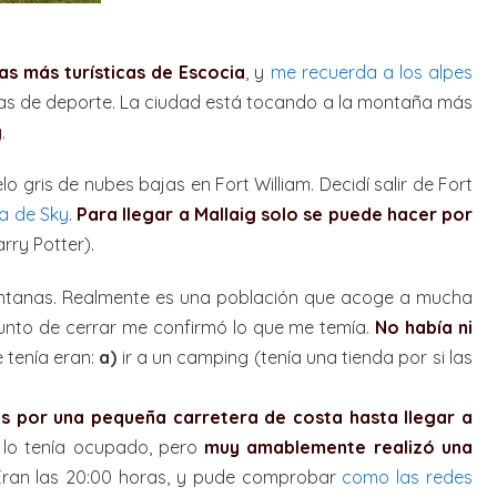
as más turísticas de Escocia
, y
me recuerda a los alpes
endas de deporte. La ciudad está tocando a la montaña más
g
.
o gris de nubes bajas en Fort William. Decidí salir de Fort
sla de Sky
.
Para llegar a Mallaig solo se puede hacer por
rry Potter).
entanas. Realmente es una población que acoge a mucha
a punto de cerrar me confirmó lo que me temía.
No había ni
 tenía eran:
a)
ir a un camping (tenía una tienda por si las
s por una pequeña carretera de costa hasta llegar a
 lo tenía ocupado, pero
muy amablemente realizó una
 Eran las 20:00 horas, y pude comprobar
como las redes