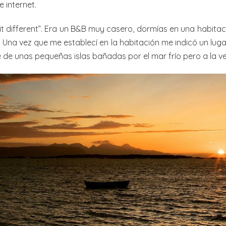
e internet.
bit different”. Era un B&B muy casero, dormías en una habi
 Una vez que me establecí en la habitación me indicó un lug
 de unas pequeñas islas bañadas por el mar frío pero a la vez