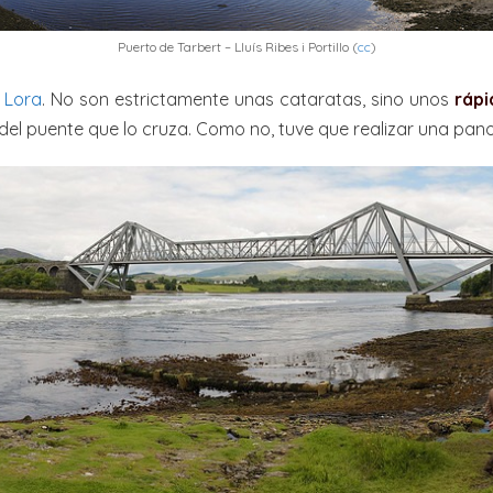
Puerto de Tarbert – Lluís Ribes i Portillo (
cc
)
l Lora
. No son estrictamente unas cataratas, sino unos
rápi
del puente que lo cruza. Como no, tuve que realizar una pan