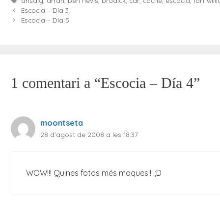
arisaig
,
arran
,
ben nevis
,
brodick
,
car
,
coche
,
escocia
,
fort will
Escocia – Día 3
Escocia – Día 5
1 comentari a “Escocia – Día 4”
moontseta
28 d'agost de 2008 a les 18:37
WOW!!! Quines fotos més maques!!! ;D