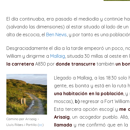
El día continuaba, era pasado el mediodía y continúe ha
(salvando las dimensiones) al estar situado al lado de u
alta de escocia, el
Ben Nevis
, y por tanto es una poblaci
Desgraciadamente el día a la tarde empeoró un poco, no pud
William y dirigirme a
Mallaig
, situada 30 millas al oeste e
la carretera
A830 por
donde transcurre
también
un bon
Llegado a Mallaig, a las 18:30 sol
gente, es bonita y está en la ruta 
una habitación en la población
, 
moscas),
b)
regresar a Fort Willia
Esta tercera opción escogí y
me a
Arisaig
, un acogedor pueblo. All
Camino por Arisaig –
llamada
y me confirmó que en la 
Lluís Ribes i Portillo (
cc
)