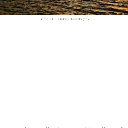
Barca – Lluís Ribes i Portillo (
cc
)