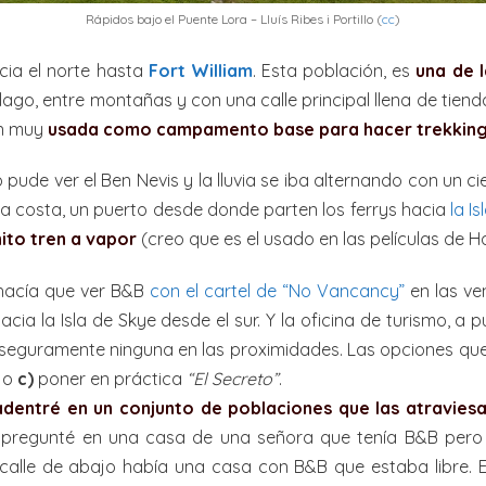
Rápidos bajo el Puente Lora – Lluís Ribes i Portillo (
cc
)
cia el norte hasta
Fort William
. Esta población, es
una de l
n lago, entre montañas y con una calle principal llena de ti
ón muy
usada como campamento base para hacer trekkin
e ver el Ben Nevis y la lluvia se iba alternando con un ciel
n la costa, un puerto desde donde parten los ferrys hacia
la I
ito tren a vapor
(creo que es el usado en las películas de Ha
o hacía que ver B&B
con el cartel de “No Vancancy”
en las v
hacia la Isla de Skye desde el sur. Y la oficina de turismo, 
y seguramente ninguna en las proximidades. Las opciones que
m o
c)
poner en práctica
“El Secreto”
.
dentré en un conjunto de poblaciones que las atraviesa
á, pregunté en una casa de una señora que tenía B&B pero
calle de abajo había una casa con B&B que estaba libre.