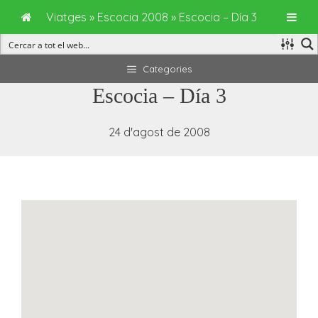
Viatges
»
Escocia 2008
»
Escocia – Día 3
Vés
Categories
al
Escocia – Día 3
contingut
24 d'agost de 2008