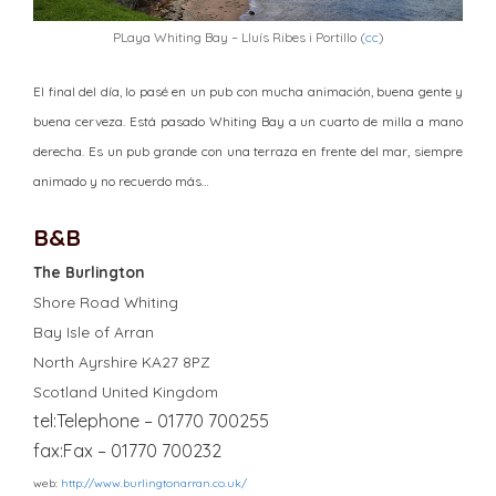
PLaya Whiting Bay – Lluís Ribes i Portillo (
cc
)
El final del día, lo pasé en un pub con mucha animación, buena gente y
buena cerveza. Está pasado Whiting Bay a un cuarto de milla a mano
derecha. Es un pub grande con una terraza en frente del mar, siempre
animado y no recuerdo más…
B&B
The Burlington
Shore Road Whiting
Bay Isle of Arran
North Ayrshire KA27 8PZ
Scotland United Kingdom
tel:Telephone – 01770 700255
fax:Fax – 01770 700232
web:
http://www.burlingtonarran.co.uk/