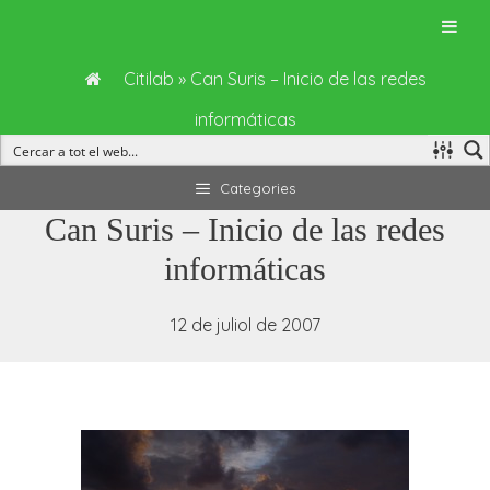
Citilab
»
Can Suris – Inicio de las redes
informáticas
Vés
Categories
al
Can Suris – Inicio de las redes
contingut
informáticas
12 de juliol de 2007