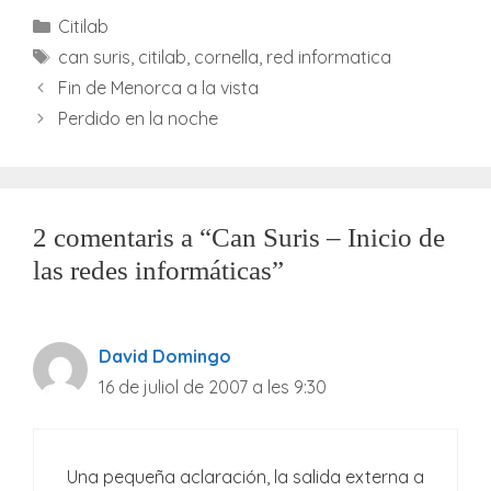
Categories
Citilab
Etiquetes
can suris
,
citilab
,
cornella
,
red informatica
Fin de Menorca a la vista
Perdido en la noche
2 comentaris a “Can Suris – Inicio de
las redes informáticas”
David Domingo
16 de juliol de 2007 a les 9:30
Una pequeña aclaración, la salida externa a