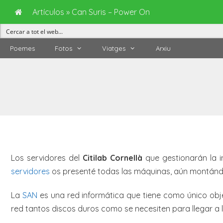
Artículos
»
Can Suris – Power On
Vés
Poemes
Fotos
Viatges
Arxiu
al
contingut
Los servidores del
Citilab Cornellà
que gestionarán la in
servidores
os presenté todas las máquinas, aún montánd
La
SAN
es una red informática que tiene como único obj
red tantos discos duros como se necesiten para llegar a