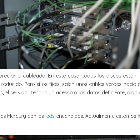
reciar el cableado. En este caso, todos los discos están 
educido. Pero si os fijáis, salen unos cables verdes hacia ar
, el servidor tendría un acesso a los datos deficiente, alg
ores Mercury con los
leds
encendidos. Actualmente estamos i