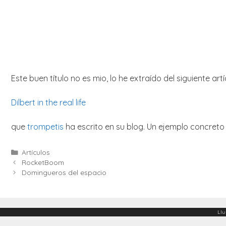
Este buen título no es mio, lo he extraído del siguiente artí
Dilbert in the real life
que
trompetis
ha escrito en su blog. Un ejemplo concret
Categories
Artículos
RocketBoom
Domingueros del espacio
Llu