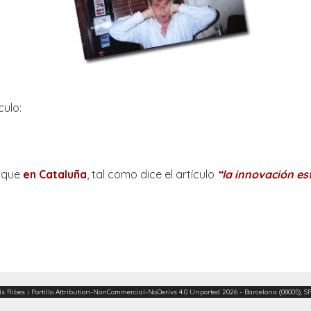
culo:
o que
en Cataluña
, tal como dice el artículo
“la innovación e
ís Ribes i Portillo
Attribution-NonCommercial-NoDerivs 4.0 Unported
2026 - Barcelona (08005), S