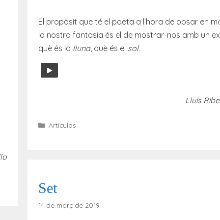
El propòsit que té el poeta a l’hora de posar en 
la nostra fantasia és el de mostrar-nos amb un e
què és la
lluna
, què és el
sol
.
Lluís Ribes
Categories
Artículos
llo
Set
14 de març de 2019