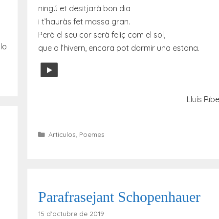
ningú et desitjarà bon dia
i t’hauràs fet massa gran.
Però el seu cor serà feliç com el sol,
llo
que a l’hivern, encara pot dormir una estona.
Lluís Ribe
Categories
Artículos
,
Poemes
Parafrasejant Schopenhauer
15 d'octubre de 2019