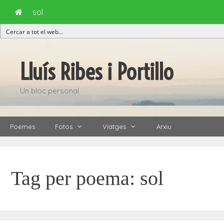
sol
Vés
al
Lluís Ribes i Portillo
contingut
Un bloc personal
Poemes
Fotos
Viatges
Arxiu
Tag per poema:
sol