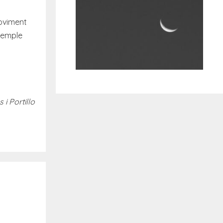
moviment
xemple
 i Portillo