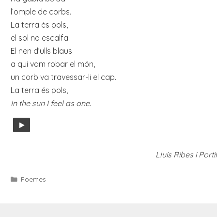
l’omple de corbs.
La terra és pols,
el sol no escalfa.
El nen d’ulls blaus
a qui vam robar el món,
un corb va travessar-li el cap.
La terra és pols,
In the sun I feel as one.
Lluís Ribes i Porti
Categories
Poemes