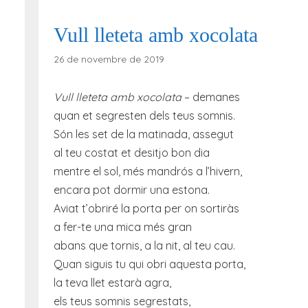
Vull lleteta amb xocolata
26 de novembre de 2019
Vull lleteta amb xocolata
– demanes
quan et segresten dels teus somnis.
Són les set de la matinada, assegut
al teu costat et desitjo bon dia
mentre el sol, més mandrós a l’hivern,
encara pot dormir una estona.
Aviat t’obriré la porta per on sortiràs
a fer-te una mica més gran
abans que tornis, a la nit, al teu cau.
Quan siguis tu qui obri aquesta porta,
la teva llet estarà agra,
els teus somnis segrestats,