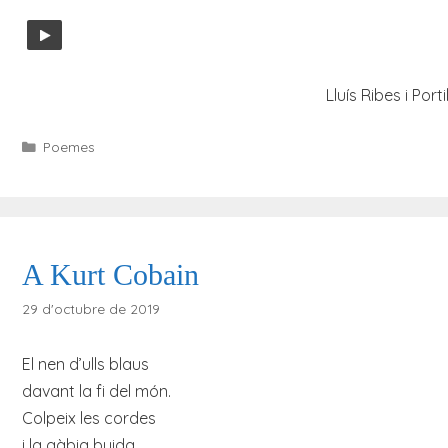
Lluís Ribes i Porti
Categories
Poemes
A Kurt Cobain
29 d'octubre de 2019
El nen d’ulls blaus
davant la fi del món.
Colpeix les cordes
i la gàbia buida