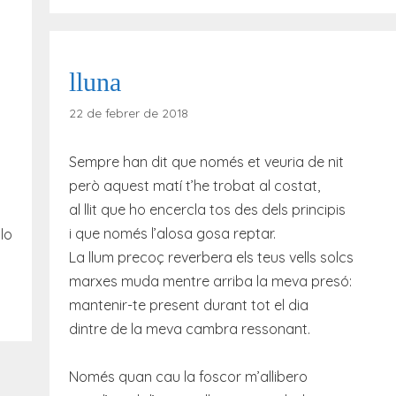
lluna
22 de febrer de 2018
Sempre han dit que només et veuria de nit
però aquest matí t’he trobat al costat,
al llit que ho encercla tos des dels principis
i que només l’alosa gosa reptar.
llo
La llum precoç reverbera els teus vells solcs
marxes muda mentre arriba la meva presó:
mantenir-te present durant tot el dia
dintre de la meva cambra ressonant.
Només quan cau la foscor m’allibero