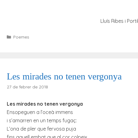
Lluís Ribes i Porti
Categories
Poemes
Les mirades no tenen vergonya
27 de febrer de 2018
Les mirades no tenen vergonya
Ensopeguen a l’oceà immens
i s’amarren en un temps fugaç:
L’ona de pler que fervosa puja
fins aquell embat que al cor colpeix