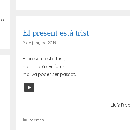
llo
El present està trist
2 de juny de 2019
El present està trist,
mai podrà ser futur
mai va poder ser passat.
Lluís Ribe
Categories
Poemes