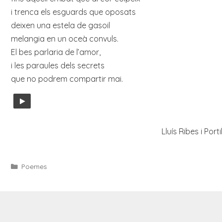
i trenca els esguards que oposats
deixen una estela de gasoil
melangia en un oceà convuls.
El bes parlaria de l’amor,
i les paraules dels secrets
que no podrem compartir mai.
Lluís Ribes i Porti
Categories
Poemes