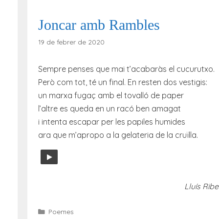
Joncar amb Rambles
19 de febrer de 2020
Sempre penses que mai t’acabaràs el cucurutxo.
Però com tot, té un final. En resten dos vestigis:
un marxa fugaç amb el tovalló de paper
l’altre es queda en un racó ben amagat
i intenta escapar per les papiles humides
ara que m’apropo a la gelateria de la cruïlla.
Lluís Ribes
Categories
Poemes