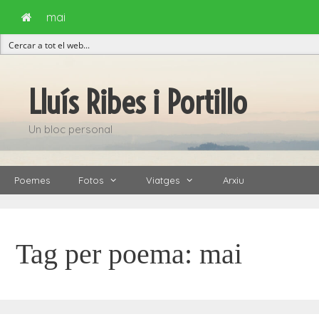
mai
Vés
al
Lluís Ribes i Portillo
contingut
Un bloc personal
Poemes
Fotos
Viatges
Arxiu
Tag per poema:
mai