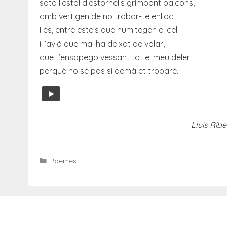
sota l’estol d’estornells grimpant balcons,
amb vertigen de no trobar-te enlloc.
I és, entre estels que humitegen el cel
i l’avió que mai ha deixat de volar,
que t’ensopego vessant tot el meu deler
perquè no sé pas si demà et trobaré.
Lluís Ribes
Categories
Poemes