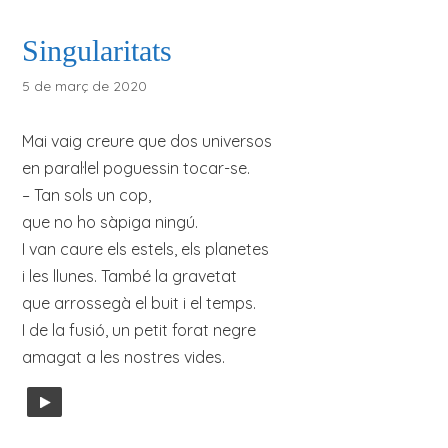
Singularitats
5 de març de 2020
Mai vaig creure que dos universos
en paral·lel poguessin tocar-se.
– Tan sols un cop,
que no ho sàpiga ningú.
I van caure els estels, els planetes
i les llunes. També la gravetat
que arrossegà el buit i el temps.
I de la fusió, un petit forat negre
amagat a les nostres vides.