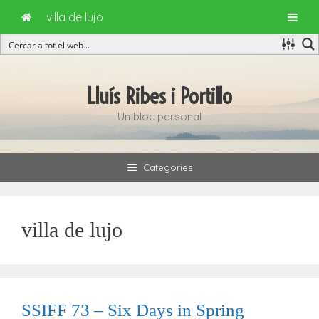
villa de lujo
Vés
al
Lluís Ribes i Portillo
contingut
Un bloc personal
Categories
villa de lujo
SSIFF 73 – Six Days in Spring