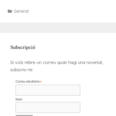
Categories
General
Subscripció
Si vols rebre un correu quan hagi una novetat,
subscriu-te:
Correu electrònic
*
Nom