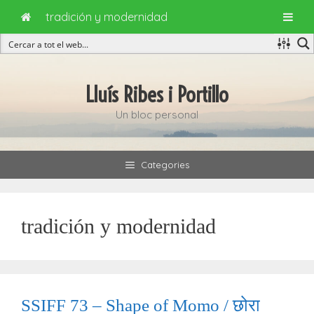
tradición y modernidad
Vés
al
Lluís Ribes i Portillo
contingut
Un bloc personal
Categories
tradición y modernidad
SSIFF 73 – Shape of Momo / छोरा