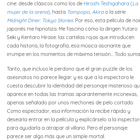
cine: desde clásicos como los de
Hiroshi Teshigahara (
La
mujer de la arena
)
, hasta
Tampopo
,
Akira
o la serie
Midnight Diner: Tokyo Stories
. Por eso, esta película de noi
japonés me hipnotiza. Me fascina cómo la dirigen Yutaro
Seki y Kentaro Hirase: las cartelas rojas que introducen
cada historia, la fotografía, esa música asonante que
irrumpe en los momentos de máxima tensión… Todo suma
Tanto, que incluso le perdono que el gran puzzle de los
asesinatos no parece llegar: y es que a la inspectora le
cuesta descubrir la identidad del personaje misterioso q
aparece en todas las tramas aparantemente inconexas,
apenas señalado por unos mechones de pelo cortado.
Como espectador, esa información la recibe rápido y
desearía entrar en la película y explicárselo a la inspecto
para ayudarla a atrapar al villano. Pero el personaje
parece ser algo más que un simple mortal.