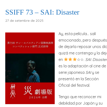
SSIFF 73 – SAI: Disaster
27 de setembre de 2025
Ay, esta película… salí
emocionado, pero después
de dejarla reposar unos dí
quizá me contenga y la dej
en
☆☆.
SAI: Disaster
es la adaptación al cine de 
serie japonesa
SAI
y se
presentó en la Sección
Oficial del festival.
Tengo que reconocer mi
debilidad por Japón y su