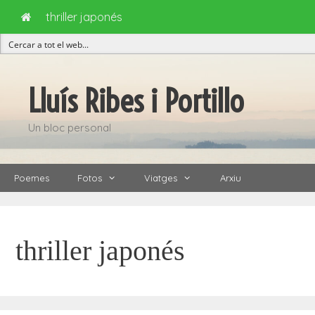
thriller japonés
Vés
al
Lluís Ribes i Portillo
contingut
Un bloc personal
Poemes
Fotos
Viatges
Arxiu
thriller japonés