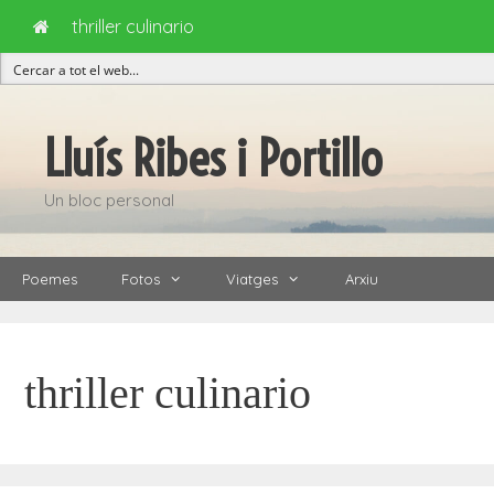
thriller culinario
Vés
al
Lluís Ribes i Portillo
contingut
Un bloc personal
Poemes
Fotos
Viatges
Arxiu
thriller culinario