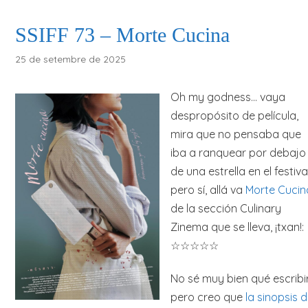
SSIFF 73 – Morte Cucina
25 de setembre de 2025
Oh my godness… vaya
despropósito de película,
mira que no pensaba que
iba a ranquear por debajo
de una estrella en el festival
pero sí, allá va
Morte Cucin
de la sección Culinary
Zinema que se lleva, ¡txan!:
☆☆☆☆☆
No sé muy bien qué escribir
pero creo que
la sinopsis d