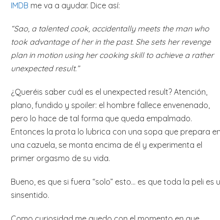
IMDB
me va a ayudar. Dice así:
“Sao, a talented cook, accidentally meets the man who
took advantage of her in the past. She sets her revenge
plan in motion using her cooking skill to achieve a rather
unexpected result.”
¿Queréis saber cuál es el unexpected result? Atención,
plano, fundido y spoiler: el hombre fallece envenenado,
pero lo hace de tal forma que queda empalmado.
Entonces la prota lo lubrica con una sopa que prepara e
una cazuela, se monta encima de él y experimenta el
primer orgasmo de su vida.
Bueno, es que si fuera “solo” esto… es que toda la peli es 
sinsentido.
Como curiosidad me quedo con el momento en que