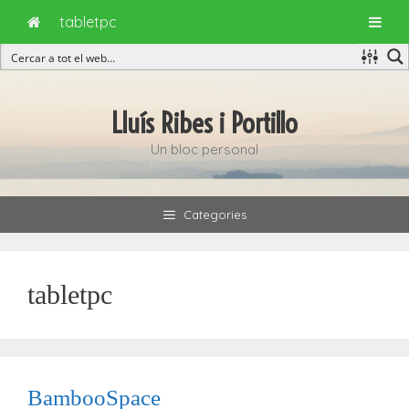
tabletpc
Vés
al
Lluís Ribes i Portillo
contingut
Un bloc personal
Categories
tabletpc
BambooSpace