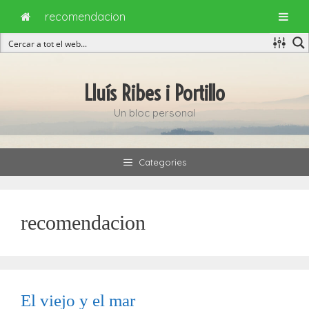
recomendacion
Vés
al
Lluís Ribes i Portillo
contingut
Un bloc personal
Categories
recomendacion
El viejo y el mar