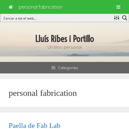
personal fabrication
Vés
al
Lluís Ribes i Portillo
contingut
Un bloc personal
Categories
personal fabrication
Paella de Fab Lab