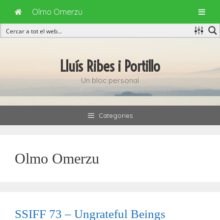
Olmo Omerzu
Vés
al
Lluís Ribes i Portillo
contingut
Un bloc personal
Categories
Olmo Omerzu
SSIFF 73 – Ungrateful Beings