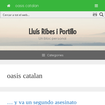
oasis catalan
Vés
al
Lluís Ribes i Portillo
contingut
Un bloc personal
Categories
oasis catalan
… y va un segundo asesinato