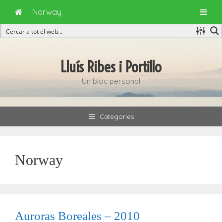
Norway
Vés
al
Lluís Ribes i Portillo
contingut
Un bloc personal
Categories
Norway
Auroras Boreales – 2010