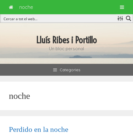
noche
Vés
al
Lluís Ribes i Portillo
contingut
Un bloc personal
Categories
noche
Perdido en la noche