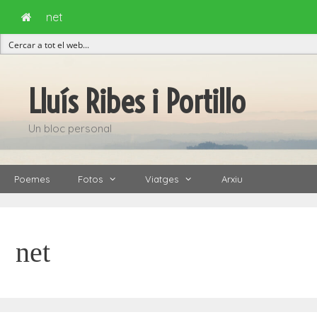
net
Vés
al
Lluís Ribes i Portillo
contingut
Un bloc personal
Poemes
Fotos
Viatges
Arxiu
net