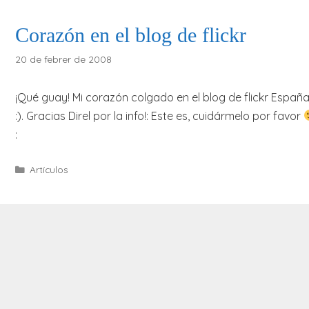
Corazón en el blog de flickr
20 de febrer de 2008
¡Qué guay! Mi corazón colgado en el blog de flickr Españ
:). Gracias Direl por la info!: Este es, cuidármelo por favor
:
Categories
Artículos