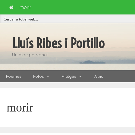
morir
Vés
al
Lluís Ribes i Portillo
contingut
Un bloc personal
Poemes
Fotos
Viatges
Arxiu
morir