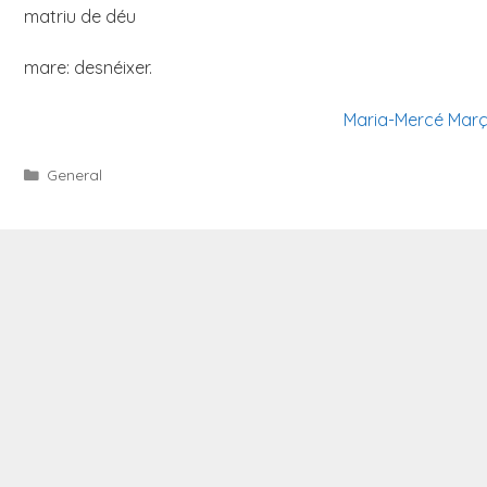
matriu de déu
mare: desnéixer.
Maria-Mercé Març
Categories
General