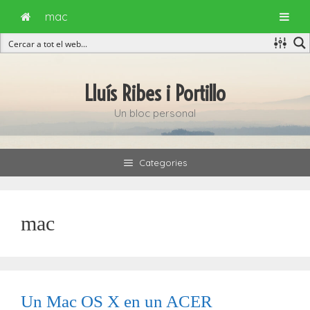
mac
Vés
al
Lluís Ribes i Portillo
contingut
Un bloc personal
Categories
mac
Un Mac OS X en un ACER