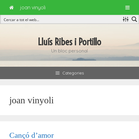
joan vinyoli
Vés
al
Lluís Ribes i Portillo
contingut
Un bloc personal
Categories
joan vinyoli
Cançó d’amor