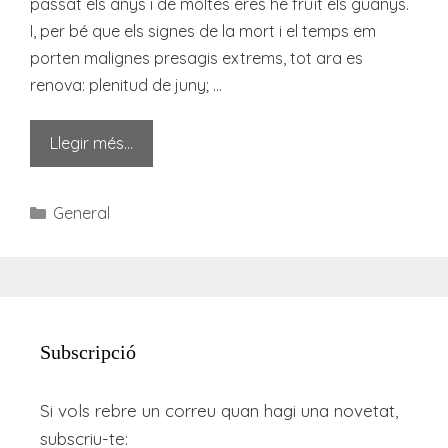
passat els anys i de moltes eres he fruït els guanys.
I, per bé que els signes de la mort i el temps em
porten malignes presagis extrems, tot ara es
renova: plenitud de juny; …
Llegir més…
Categories
General
Subscripció
Si vols rebre un correu quan hagi una novetat,
subscriu-te: