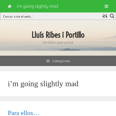
i’m going slightly mad
Vés
al
Lluís Ribes i Portillo
contingut
Un bloc personal
Categories
i’m going slightly mad
Para ellos…