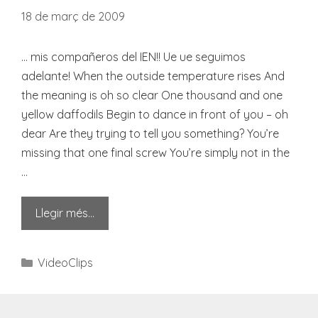
18 de març de 2009
… mis compañeros del IEN!! Ue ue seguimos
adelante! When the outside temperature rises And
the meaning is oh so clear One thousand and one
yellow daffodils Begin to dance in front of you – oh
dear Are they trying to tell you something? You’re
missing that one final screw You’re simply not in the
…
Llegir més…
Categories
VideoClips