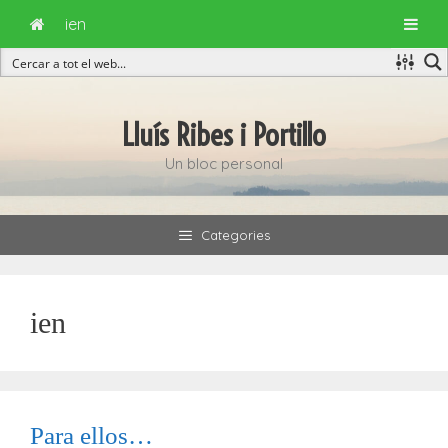
ien
Vés
al
Lluís Ribes i Portillo
contingut
Un bloc personal
Categories
ien
Para ellos…