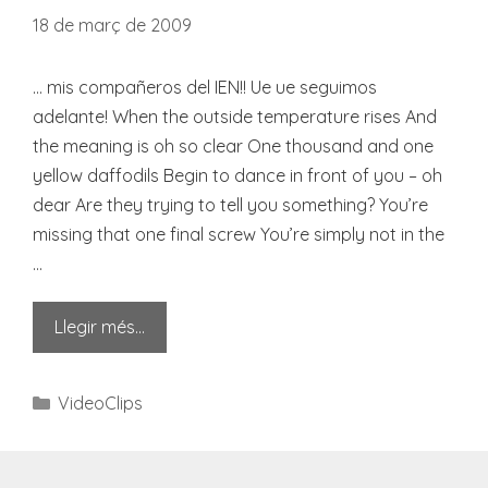
18 de març de 2009
… mis compañeros del IEN!! Ue ue seguimos
adelante! When the outside temperature rises And
the meaning is oh so clear One thousand and one
yellow daffodils Begin to dance in front of you – oh
dear Are they trying to tell you something? You’re
missing that one final screw You’re simply not in the
…
Llegir més…
Categories
VideoClips