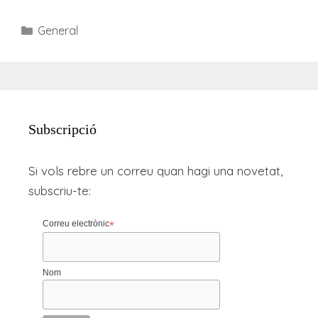
Categories
General
Subscripció
Si vols rebre un correu quan hagi una novetat,
subscriu-te:
Correu electrònic
*
Nom