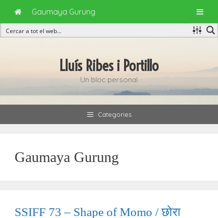
Gaumaya Gurung
Vés
al
Lluís Ribes i Portillo
contingut
Un bloc personal
Categories
Gaumaya Gurung
SSIFF 73 – Shape of Momo / छोरा