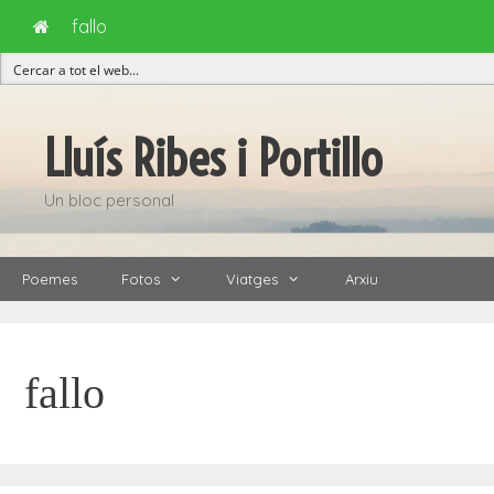
fallo
Vés
al
Lluís Ribes i Portillo
contingut
Un bloc personal
Poemes
Fotos
Viatges
Arxiu
fallo