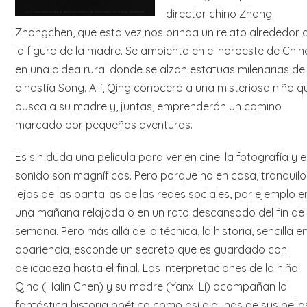
director chino Zhang
Zhongchen, que esta vez nos brinda un relato alrededor 
la figura de la madre. Se ambienta en el noroeste de Chin
en una aldea rural donde se alzan estatuas milenarias de 
dinastía Song. Allí, Qing conocerá a una misteriosa niña q
busca a su madre y, juntas, emprenderán un camino
marcado por pequeñas aventuras.
Es sin duda una película para ver en cine: la fotografía y e
sonido son magníficos. Pero porque no en casa, tranquilo
lejos de las pantallas de las redes sociales, por ejemplo e
una mañana relajada o en un rato descansado del fin de
semana. Pero más allá de la técnica, la historia, sencilla e
apariencia, esconde un secreto que es guardado con
delicadeza hasta el final. Las interpretaciones de la niña
Qinq (Halin Chen) y su madre (Yanxi Li) acompañan la
fantástica historia poética como así algunas de sus bella