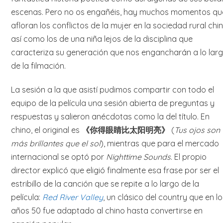
escenas. Pero no os engañéis, hay muchos momentos qu
afloran los conflictos de la mujer en la sociedad rural chin
así como los de una niña lejos de la disciplina que
caracteriza su generación que nos engancharán a lo lar
de la filmación.
La sesión a la que asistí pudimos compartir con todo el
equipo de la película una sesión abierta de preguntas y
respuestas y salieron anécdotas como la del título. En
chino, el original es
《你得眼睛比太阳明亮》
(
Tus ojos son
más brillantes que el sol
), mientras que para el mercado
internacional se optó por
Nighttime Sounds
. El propio
director explicó que eligió finalmente esa frase por ser el
estribillo de la canción que se repite a lo largo de la
película:
Red River Valley
, un clásico del country que en lo
años 50 fue adaptado al chino hasta convertirse en