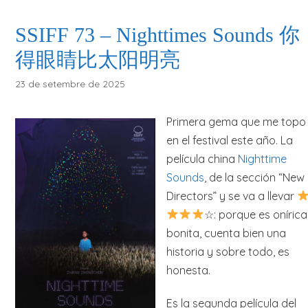
SSIFF 73 – Nighttimes Sounds 你
得眼睛比太阳明亮
23 de setembre de 2025
Primera gema que me topo
en el festival este año. La
película china
Nighttime
Sounds
, de la sección “New
Directors” y se va a llevar
☆: porque es onírica
bonita, cuenta bien una
historia y sobre todo, es
honesta.
Es la segunda película del