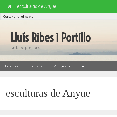
esculturas de Anyue
Vés
al
Lluís Ribes i Portillo
contingut
Un bloc personal
Poemes
Fotos
Viatges
Arxiu
esculturas de Anyue