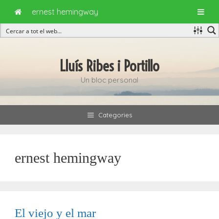
ernest hemingway
Vés
al
Lluís Ribes i Portillo
contingut
Un bloc personal
Categories
ernest hemingway
El viejo y el mar