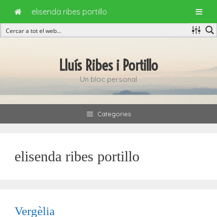
elisenda ribes portillo
Vés
al
Lluís Ribes i Portillo
contingut
Un bloc personal
Categories
elisenda ribes portillo
Vergèlia