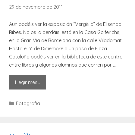
29 de novembre de 2011
Aun podéis ver la exposición “Vergèlia” de Elisenda
Ribes. No os la perdáis, está en la Casa Golferichs,
en la Gran Vía de Barcelona con la calle Viladomat.
Hasta el 31 de Diciembre a un paso de Plaza
Cataluña podéis ver en la biblioteca de este centro
entre libros y algunos alumnos que corren por …
Llegir més…
Categories
Fotografía