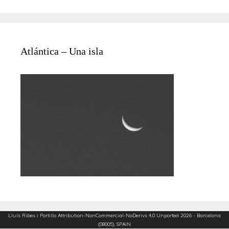
Atlántica – Una isla
Lluís Ribes i Portillo
Attribution-NonCommercial-NoDerivs 4.0 Unported
2026 - Barcelona
(08005), SPAIN