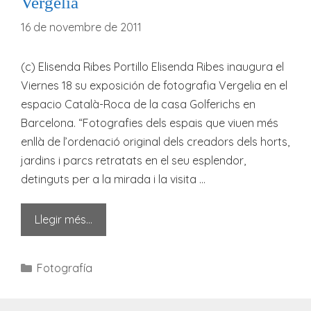
Vergèlia
16 de novembre de 2011
(c) Elisenda Ribes Portillo Elisenda Ribes inaugura el
Viernes 18 su exposición de fotografia Vergelia en el
espacio Català-Roca de la casa Golferichs en
Barcelona. “Fotografies dels espais que viuen més
enllà de l’ordenació original dels creadors dels horts,
jardins i parcs retratats en el seu esplendor,
detinguts per a la mirada i la visita …
Llegir més…
Categories
Fotografía