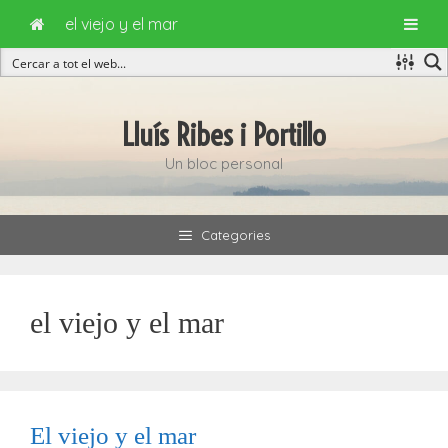
el viejo y el mar
Vés
al
Lluís Ribes i Portillo
contingut
Un bloc personal
Categories
el viejo y el mar
El viejo y el mar