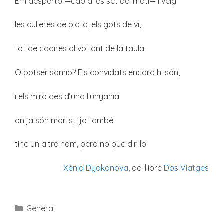
Em desperto —cap a les set del matí— i veig
les culleres de plata, els gots de vi,
tot de cadires al voltant de la taula.
O potser somio? Els convidats encara hi són,
i els miro des d’una llunyania
on ja són morts, i jo també
tinc un altre nom, però no puc dir-lo.
Xènia Dyakonova
, del llibre
Dos Viatges
Categories
General