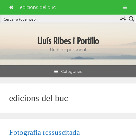
edicions del buc
Vés
al
Lluís Ribes i Portillo
contingut
Un bloc personal
Categories
edicions del buc
Fotografia ressuscitada