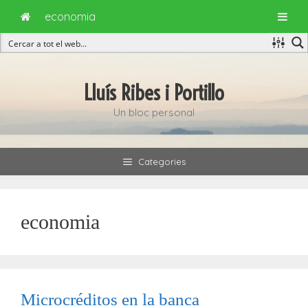
economia
Vés
al
Lluís Ribes i Portillo
contingut
Un bloc personal
Categories
economia
Microcréditos en la banca