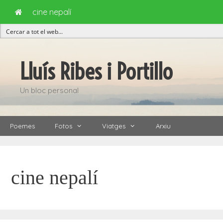
cine nepalí
Vés
al
Lluís Ribes i Portillo
contingut
Un bloc personal
Poemes
Fotos
Viatges
Arxiu
cine nepalí