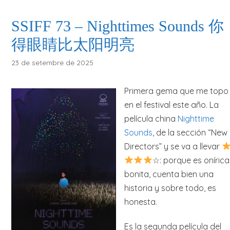
SSIFF 73 – Nighttimes Sounds 你
得眼睛比太阳明亮
23 de setembre de 2025
Primera gema que me topo
en el festival este año. La
película china
Nighttime
Sounds
, de la sección “New
Directors” y se va a llevar
☆: porque es onírica
bonita, cuenta bien una
historia y sobre todo, es
honesta.
Es la segunda película del