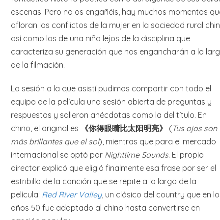
escenas. Pero no os engañéis, hay muchos momentos qu
afloran los conflictos de la mujer en la sociedad rural chin
así como los de una niña lejos de la disciplina que
caracteriza su generación que nos engancharán a lo lar
de la filmación.
La sesión a la que asistí pudimos compartir con todo el
equipo de la película una sesión abierta de preguntas y
respuestas y salieron anécdotas como la del título. En
chino, el original es
《你得眼睛比太阳明亮》
(
Tus ojos son
más brillantes que el sol
), mientras que para el mercado
internacional se optó por
Nighttime Sounds
. El propio
director explicó que eligió finalmente esa frase por ser el
estribillo de la canción que se repite a lo largo de la
película:
Red River Valley
, un clásico del country que en lo
años 50 fue adaptado al chino hasta convertirse en