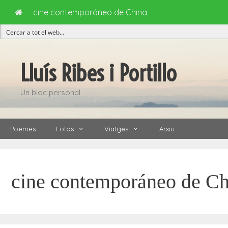
cine contemporáneo de China
Vés
al
Lluís Ribes i Portillo
contingut
Un bloc personal
Poemes
Fotos
Viatges
Arxiu
cine contemporáneo de Ch