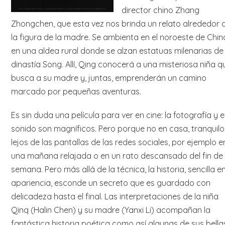
director chino Zhang
Zhongchen, que esta vez nos brinda un relato alrededor 
la figura de la madre. Se ambienta en el noroeste de Chin
en una aldea rural donde se alzan estatuas milenarias de 
dinastía Song. Allí, Qing conocerá a una misteriosa niña q
busca a su madre y, juntas, emprenderán un camino
marcado por pequeñas aventuras.
Es sin duda una película para ver en cine: la fotografía y e
sonido son magníficos. Pero porque no en casa, tranquilo
lejos de las pantallas de las redes sociales, por ejemplo e
una mañana relajada o en un rato descansado del fin de
semana. Pero más allá de la técnica, la historia, sencilla e
apariencia, esconde un secreto que es guardado con
delicadeza hasta el final. Las interpretaciones de la niña
Qinq (Halin Chen) y su madre (Yanxi Li) acompañan la
fantástica historia poética como así algunas de sus bella