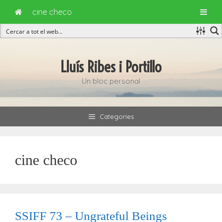
cine checo
Vés
al
Lluís Ribes i Portillo
contingut
Un bloc personal
Categories
cine checo
SSIFF 73 – Ungrateful Beings