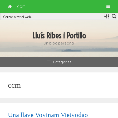
ccm
Vés
al
Lluís Ribes i Portillo
contingut
Un bloc personal
Categories
ccm
Una llave Vovinam Vietvodao